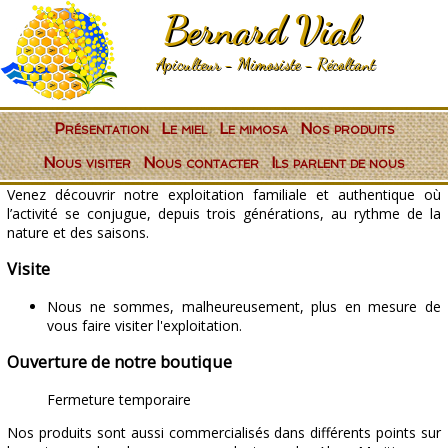
Bernard Vial
Apiculteur - Mimosiste - Récoltant
Présentation
Le miel
Le mimosa
Nos produits
Nous visiter
Nous contacter
Ils parlent de nous
Venez découvrir notre exploitation familiale et authentique où
l’activité se conjugue, depuis trois générations, au rythme de la
nature et des saisons.
Visite
Nous ne sommes, malheureusement, plus en mesure de
vous faire visiter l'exploitation.
Ouverture de notre boutique
Fermeture temporaire
Nos produits sont aussi commercialisés dans différents points sur